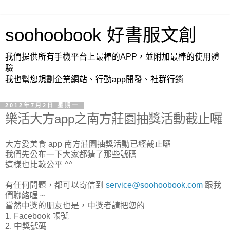
soohoobook 好書服文創
我們提供所有手機平台上最棒的APP，並附加最棒的使用體
驗
我也幫您規劃企業網站、行動app開發、社群行銷
2012年7月2日 星期一
樂活大方app之南方莊園抽獎活動截止囉
大方愛美食 app 南方莊園抽獎活動已經截止囉
我們先公布一下大家都猜了那些號碼
這樣也比較公平 ^^
有任何問題，都可以寄信到
service@soohoobook.com
跟我
們聯絡喔 ~
當然中獎的朋友也是，中獎者請把您的
1. Facebook 帳號
2. 中獎號碼