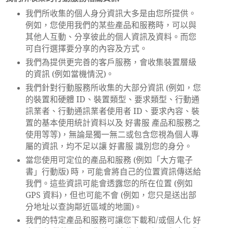
我們所收集的個人身分資訊大多是由您所提供。
例如，您使用我們的某些產品和服務時，可以與
其他人互動、分享彼此的個人資訊及資料。而您
可自行選擇要分享的內容及方式。
我們為提供更完善的客戶服務，會收集裝置層級
的資訊
(
例如當機情況
)
。
我們針對行動服務所收集的大部分資訊
(
例如，您
的裝置和硬體
ID
、裝置類型、要求類型、行動通
訊業者、行動通訊業者使用者
ID
、要求內容、裝
置的基本使用統計資料以及 好書服 產品和服務之
使用等等
)
，無論是獨一無二或包含您視為個人專
屬的資訊，均不足以讓 好書服 識別您的身分。
當您使用可定位的產品和服務
(
例如「大方電子
書」行動版
)
時，可能會將自己的位置資訊傳送給
我們。這些資訊可能會透露您的所在位置
(
例如
GPS
資料
)
，但也可能不會
(
例如，您只是送出部
分地址以查詢鄰近區域的地圖
)
。
我們的特定產品和服務可讓您下載和
/
或個人化 好